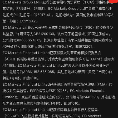
EC Markets Group Ltd已获得英国金融行为监管局（“FCA”）的授权并受
其监管，FRN编号：571881。EC Markets Group Ltd在英格兰和威尔士
注册成立（注册号：07601714）。注册地址为：英国伦敦市城市路30号3
楼，邮编：EC1Y 2AY。
EC Markets Limited已获得毛里求斯金融服务委员会（FSC）的授权并受
其监管，许可证号为GB21200130。该公司于毛里求斯共和国注册成立，
公司编号为188565 GBC。其注册地址位于毛里求斯共和国埃贝内赛博城
40号硅谷大道催化剂大厦底层赛博阿提休息室，邮编72201。
EC Markets Financial Limited已获得澳大利亚证券和投资委员会
（ASIC）的授权并受其监管，其澳大利亚金融服务许可证（AFSL）编号为
414198。EC Markets Financial Limited在澳大利亚以外国公司身份注
册，注册号为ARBN 152 535 085。其注册地址为新西兰奥克兰市阿尔伯
特街1号1楼，邮编1010。
EC Markets Financial Limited已获得新西兰金融市场管理局（FMA）的
授权并受其监管，FSPR编号为FSP197465。EC Markets Financial
Limited是一家在新西兰注册成立的公司，公司编号为2446590。其注册地
址为新西兰奥克兰市阿尔伯特街1号1楼，邮编1010。
EC Markets Financial Limited已获得南非金融行业行为监管局
（“FSCA”）的授权并受其监管，许可证号为51886。EC Markets