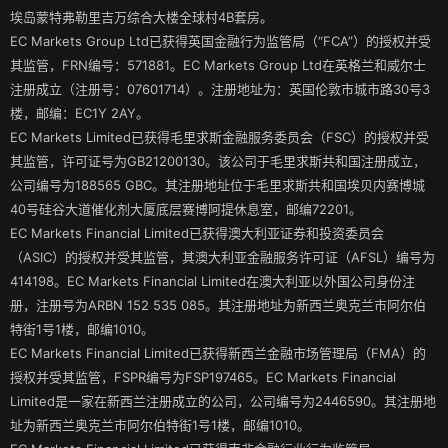
埃岛蒙特弗勒里吉万综合大楼全球村4B套房。
EC Markets Group Ltd已获得英国金融行为监管局（“FCA”）的授权并受
其监管，FRN编号：571881。EC Markets Group Ltd在英格兰和威尔士
注册成立（注册号：07601714）。注册地址为：英国伦敦市城市路30号3
楼，邮编：EC1Y 2AY。
EC Markets Limited已获得毛里求斯金融服务委员会（FSC）的授权并受
其监管，许可证号为GB21200130。该公司于毛里求斯共和国注册成立，
公司编号为188565 GBC。其注册地址位于毛里求斯共和国埃贝内赛博城
40号硅谷大道催化剂大厦底层赛博阿提休息室，邮编72201。
EC Markets Financial Limited已获得澳大利亚证券和投资委员会
（ASIC）的授权并受其监管，其澳大利亚金融服务许可证（AFSL）编号为
414198。EC Markets Financial Limited在澳大利亚以外国公司身份注
册，注册号为ARBN 152 535 085。其注册地址为新西兰奥克兰市阿尔伯
特街1号1楼，邮编1010。
EC Markets Financial Limited已获得新西兰金融市场管理局（FMA）的
授权并受其监管，FSPR编号为FSP197465。EC Markets Financial
Limited是一家在新西兰注册成立的公司，公司编号为2446590。其注册地
址为新西兰奥克兰市阿尔伯特街1号1楼，邮编1010。