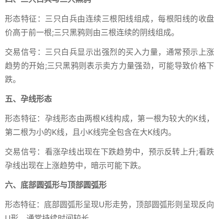
形态特征：三只白兵由连续三根阳线组成，每根阳线的收盘
价高于前一根;三只黑鸦则由三根连续的阴线组成。
交易信号：三只白兵显示出强烈的买入力量，通常预示上涨
趋势的开始;三只黑鸦则表示卖方力量强劲，可能导致价格下
跌。
五、孕线形态
形态特征：孕线形态由两根K线构成，第一根为较大的K线，
第二根为小的K线，且小K线完全包含在大K线内。
交易信号：看涨孕线出现在下跌趋势中，预示反转上升;看跌
孕线出现在上涨趋势中，暗示可能下跌。
六、底部圆弧形与顶部圆弧形
形态特征：底部圆弧形呈现U形走势，顶部圆弧形则呈现反向
U形，通常持续时间较长。