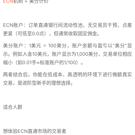
ECN
机制 + 美分计价‌
ECN账户‌：订单直通银行间流动性池，无交易员干预，点差
更紧（可低至0.0点），但通常收取固定佣金。
美分账户‌：1美元 = 100美分，账户余额与盈亏以“美分”显
示。例如入金10美元，账户显示为1,000美分，交易单位相应
缩小（如0.01手≈标准账户的1/100）。
两者结合后，你能在‌低成本、高透明‌的环境下进行微额真实
交易，是进阶型新手的理想选择。
适合人群‌
想体验ECN直通市场的交易者