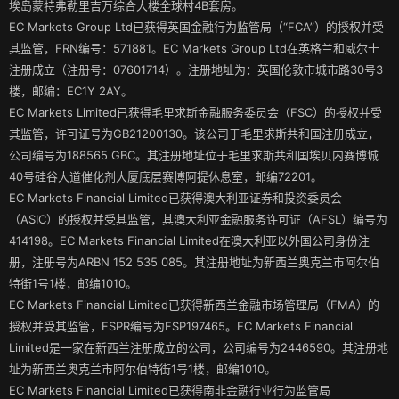
埃岛蒙特弗勒里吉万综合大楼全球村4B套房。
EC Markets Group Ltd已获得英国金融行为监管局（“FCA”）的授权并受
其监管，FRN编号：571881。EC Markets Group Ltd在英格兰和威尔士
注册成立（注册号：07601714）。注册地址为：英国伦敦市城市路30号3
楼，邮编：EC1Y 2AY。
EC Markets Limited已获得毛里求斯金融服务委员会（FSC）的授权并受
其监管，许可证号为GB21200130。该公司于毛里求斯共和国注册成立，
公司编号为188565 GBC。其注册地址位于毛里求斯共和国埃贝内赛博城
40号硅谷大道催化剂大厦底层赛博阿提休息室，邮编72201。
EC Markets Financial Limited已获得澳大利亚证券和投资委员会
（ASIC）的授权并受其监管，其澳大利亚金融服务许可证（AFSL）编号为
414198。EC Markets Financial Limited在澳大利亚以外国公司身份注
册，注册号为ARBN 152 535 085。其注册地址为新西兰奥克兰市阿尔伯
特街1号1楼，邮编1010。
EC Markets Financial Limited已获得新西兰金融市场管理局（FMA）的
授权并受其监管，FSPR编号为FSP197465。EC Markets Financial
Limited是一家在新西兰注册成立的公司，公司编号为2446590。其注册地
址为新西兰奥克兰市阿尔伯特街1号1楼，邮编1010。
EC Markets Financial Limited已获得南非金融行业行为监管局