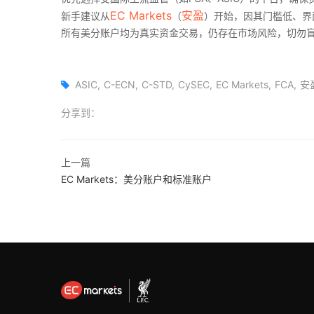
EC Markets
安盈
新手建议从
（
）开始，因其门槛低、界
所有美分账户均为真实资金交易，仍存在市场风险，切勿盲
ASIC
C-ECN
C-STD
CySEC
EC Markets
FCA
安
分享到：
上一篇
EC Markets：美分账户和标准账户