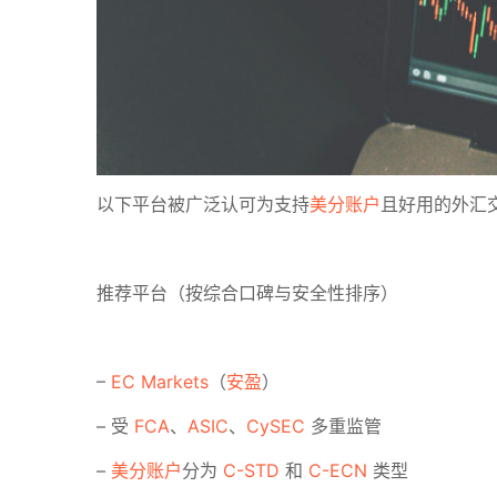
以下平台被广泛认可为支持
美分账户
且好用的外汇
推荐平台（按综合口碑与安全性排序）
–
EC Markets
（
安盈
）
– 受
FCA
、
ASIC
、
CySEC
多重监管
–
美分账户
分为
C-STD
和
C-ECN
类型