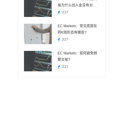
易为什么出入金没有对公
账户?
337
EC Markets：常见底部反
转K线形态有哪些?
327
EC Markets：如何避免频
繁交易?
331