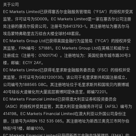
关于公司
EC Markets Limited已获得塞舌尔金融服务管理局（“FSA”）的授权并受其
监管，许可证号为SD009。EC Markets Limited是一家在塞舌尔公司注册
处注册的塞舌尔投资公司，注册号为8413793-1。其注册地址为塞舌尔马
埃岛蒙特弗勒里吉万综合大楼全球村4B套房。
EC Markets Group Ltd已获得英国金融行为监管局（“FCA”）的授权并受
其监管，FRN编号：571881。EC Markets Group Ltd在英格兰和威尔士
注册成立（注册号：07601714）。注册地址为：英国伦敦市城市路30号3
楼，邮编：EC1Y 2AY。
EC Markets Limited已获得毛里求斯金融服务委员会（FSC）的授权并受
其监管，许可证号为GB21200130。该公司于毛里求斯共和国注册成立，
公司编号为188565 GBC。其注册地址位于毛里求斯共和国埃贝内赛博城
40号硅谷大道催化剂大厦底层赛博阿提休息室，邮编72201。
EC Markets Financial Limited已获得澳大利亚证券和投资委员会
（ASIC）的授权并受其监管，其澳大利亚金融服务许可证（AFSL）编号为
414198。EC Markets Financial Limited在澳大利亚以外国公司身份注
册，注册号为ARBN 152 535 085。其注册地址为新西兰奥克兰市阿尔伯
特街1号1楼，邮编1010。
EC Markets Financial Limited已获得新西兰金融市场管理局（FMA）的