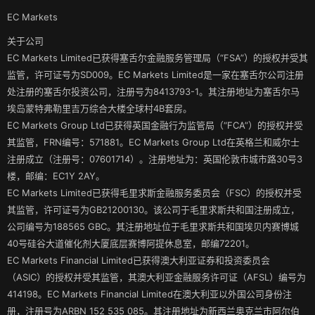
EC Markets
关于公司
EC Markets Limited已获得塞舌尔金融服务管理局（“FSA”）的授权并受其
监管，许可证号为SD009。EC Markets Limited是一家在塞舌尔公司注册
处注册的塞舌尔投资公司，注册号为8413793-1。其注册地址为塞舌尔马
埃岛蒙特弗勒里吉万综合大楼全球村4B套房。
EC Markets Group Ltd已获得英国金融行为监管局（“FCA”）的授权并受
其监管，FRN编号：571881。EC Markets Group Ltd在英格兰和威尔士
注册成立（注册号：07601714）。注册地址为：英国伦敦市城市路30号3
楼，邮编：EC1Y 2AY。
EC Markets Limited已获得毛里求斯金融服务委员会（FSC）的授权并受
其监管，许可证号为GB21200130。该公司于毛里求斯共和国注册成立，
公司编号为188565 GBC。其注册地址位于毛里求斯共和国埃贝内赛博城
40号硅谷大道催化剂大厦底层赛博阿提休息室，邮编72201。
EC Markets Financial Limited已获得澳大利亚证券和投资委员会
（ASIC）的授权并受其监管，其澳大利亚金融服务许可证（AFSL）编号为
414198。EC Markets Financial Limited在澳大利亚以外国公司身份注
册，注册号为ARBN 152 535 085。其注册地址为新西兰奥克兰市阿尔伯